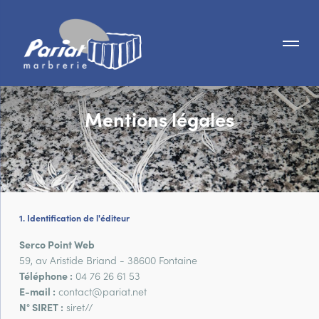
Mentions légales
Identification de l'éditeur
Serco Point Web
59, av Aristide Briand - 38600 Fontaine
Téléphone :
04 76 26 61 53
E-mail :
contact@pariat.net
N° SIRET :
siret//